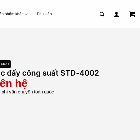
ản phẩm khác
Phụ kiện
 SUẤT
c đẩy công suất STD-4002
iên hệ
 phí vận chuyển toàn quốc