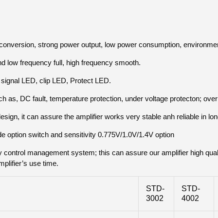
r conversion, strong power output, low power consumption, environmen
nd low frequency full, high frequency smooth.
 signal LED, clip LED, Protect LED.
ch as, DC fault, temperature protection, under voltage protecton; overlo
sign, it can assure the amplifier works very stable anh reliable in lo
option switch and sensitivity 0.775V/1.0V/1.4V option
ty control management system; this can assure our amplifier high qua
mplifier’s use time.
STD-
STD-
3002
4002