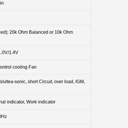
in
ced); 20k Ohm Balanced or 10k Ohm
1.0V/1.4V
ontrol cooling Fan
/ultea-sonic, short Circuit, over load, IGM,
nal indicator, Work indicator
60Hz