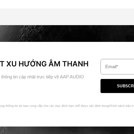
T XU HƯỚNG ÂM THANH
Email*
thông tin cập nhật trực tiếp về AAP AUDIO
SUBSCR
ụng thông tin do bạn cung cấp cho các mục đích hạn chế được xác định trongChính sách bảo 