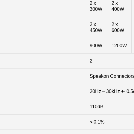
2 x
2 x
300W
400W
2 x
2 x
450W
600W
900W
1200W
2
Speakon Connector
20Hz – 30kHz +- 0.
110dB
< 0.1%