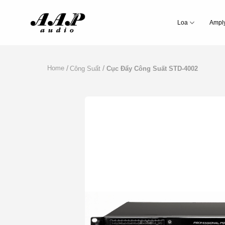
Bỏ
Qua
Loa
Ampl
Nội
Dung
Home
Công Suất
Cục Đẩy Công Suất STD-4002