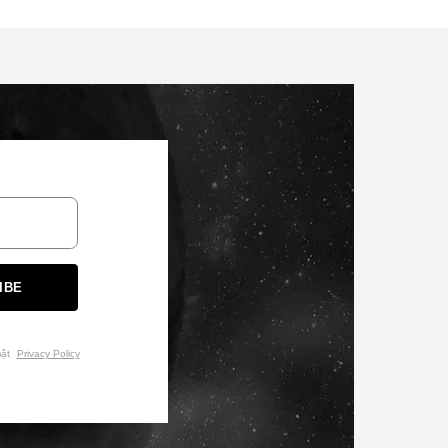
IBE
mật
Privacy Policy