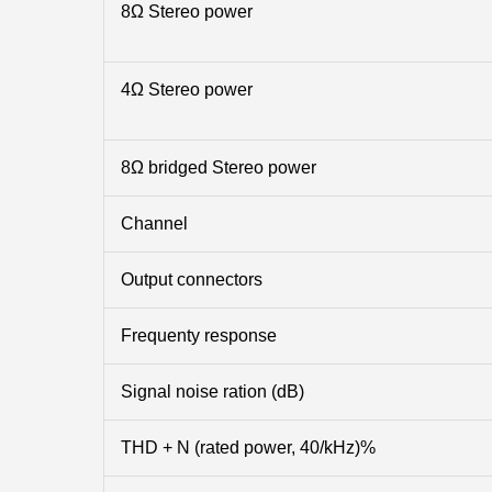
8Ω Stereo power
4Ω Stereo power
8Ω bridged Stereo power
Channel
Output connectors
Frequenty response
Signal noise ration (dB)
THD + N (rated power, 40/kHz)%