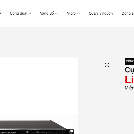
y
Công Suất
Vang Số
Micro
Quản lý nguồn
Dòng s
CÔNG
Cụ
L
Miễn