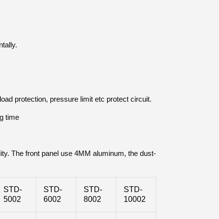
tally.
ad protection, pressure limit etc protect circuit.
ng time
lity. The front panel use 4MM aluminum, the dust-
STD-
STD-
STD-
STD-
5002
6002
8002
10002