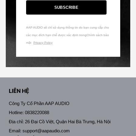
SUBSCRIBE
AAP AUDIO sẽ chỉ sử dụng thông tin do bạn cung cấp cho
các mục đích hạn chế được xác định trongChính sách bảo
mật
Privacy Policy
LIÊN HỆ
Công Ty Cổ Phần AAP AUDIO
Hotline: 0838220088
Địa chỉ: 26 Đại Cồ Việt, Quận Hai Bà Trưng, Hà Nội
Email: support@aapaudio.com