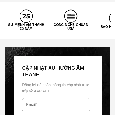
SỨ MỆNH ÂM THANH
CÔNG NGHỆ CHUẨN
BẢO HÀ
25 NĂM
USA
CẬP NHẬT XU HƯỚNG ÂM
THANH
Đăng ký để nhận thông tin cập nhật trực
tiếp về AAP AUDIO
Email*