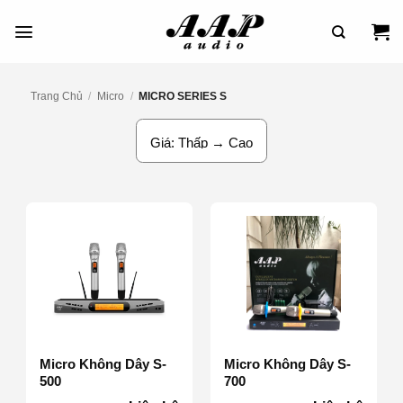
Bỏ
Qua
Nội
Dung
Trang Chủ
/
Micro
/
MICRO SERIES S
Micro Không Dây S-
Micro Không Dây S-
500
700