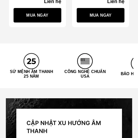
Liên hệ
Liên hệ
MUA NGAY
MUA NGAY
SỨ MỆNH ÂM THANH
CÔNG NGHỆ CHUẨN
BẢO HÀ
25 NĂM
USA
CẬP NHẬT XU HƯỚNG ÂM
THANH