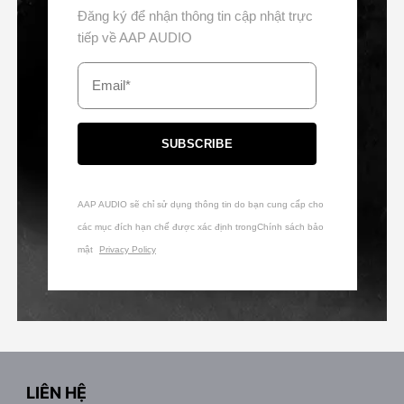
Đăng ký để nhận thông tin cập nhật trực
tiếp về AAP AUDIO
Email*
SUBSCRIBE
AAP AUDIO sẽ chỉ sử dụng thông tin do bạn cung cấp cho
các mục đích hạn chế được xác định trongChính sách bảo
mật
Privacy Policy
LIÊN HỆ