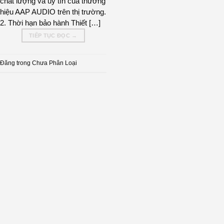
chất lượng và uy tín của thương
hiệu AAP AUDIO trên thị trường.
2. Thời hạn bảo hành Thiết […]
TIẾP TỤC ĐỌC
→
Đăng trong
Chưa Phân Loại