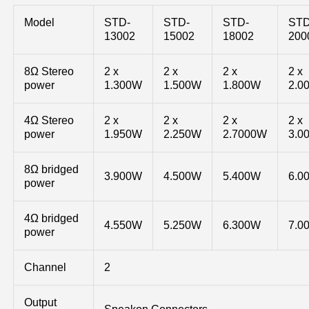
Model
STD-
STD-
STD-
STD
13002
15002
18002
200
8Ω Stereo
2 x
2 x
2 x
2 x
power
1.300W
1.500W
1.800W
2.0
4Ω Stereo
2 x
2 x
2 x
2 x
power
1.950W
2.250W
2.7000W
3.0
8Ω bridged
3.900W
4.500W
5.400W
6.0
power
4Ω bridged
4.550W
5.250W
6.300W
7.0
power
Channel
2
Output