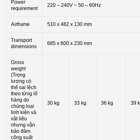
Power
220 – 240V ~ 50 – 60Hz
requirement
Airframe
510 x 482 x 130 mm
Transport
685 x 600 x 230 mm
dimensions
Gross
weight
(Trọng
lượng có
thể sai lệch
theo từng lô
hàng do
30 kg
33 kg
36 kg
39 
chủng loại
linh kiện và
vật liệu
nhưng vẫn
bảo đảm
công suất