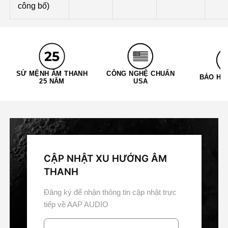
công bố)
SỨ MỆNH ÂM THANH
CÔNG NGHỆ CHUẨN
BẢO HÀ
25 NĂM
USA
CẬP NHẬT XU HƯỚNG ÂM
THANH
Đăng ký để nhận thông tin cập nhật trực
tiếp về AAP AUDIO
Email*