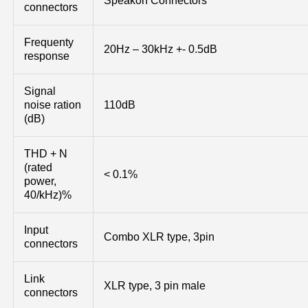
Speakon Connectors
connectors
Frequenty
20Hz – 30kHz +- 0.5dB
response
Signal
noise ration
110dB
(dB)
THD + N
(rated
< 0.1%
power,
40/kHz)%
Input
Combo XLR type, 3pin
connectors
Link
XLR type, 3 pin male
connectors