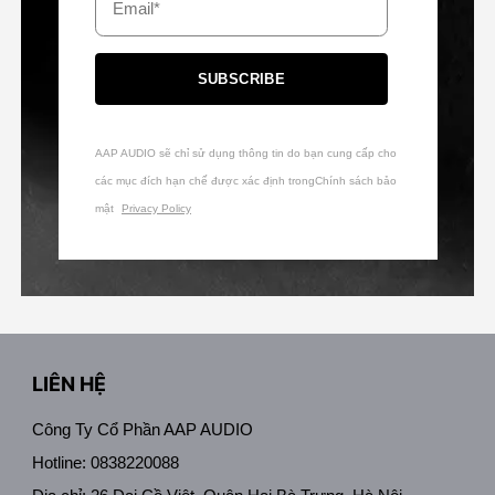
SUBSCRIBE
AAP AUDIO sẽ chỉ sử dụng thông tin do bạn cung cấp cho
các mục đích hạn chế được xác định trongChính sách bảo
mật
Privacy Policy
LIÊN HỆ
Công Ty Cổ Phần AAP AUDIO
Hotline: 0838220088