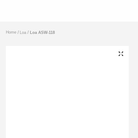
Bỏ
Qua
Nội
Dung
Home
Loa
Loa ASW-118